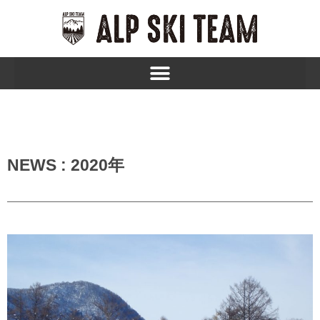
内
容
を
ス
キ
ッ
プ
NEWS : 2020年