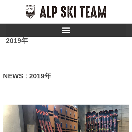
内
容
を
ス
キ
ッ
2019年
プ
NEWS : 2019年