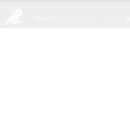
内
容
を
有限会社 スポーツハイムアルプ
ビジョン
ス
キ
ッ
プ
ON