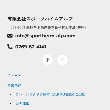
有限会社スポーツハイムアルプ
〒389-2303 長野県下高井郡木島平村上木島3100-5
info@sportheim-alp.com
0269-82-4141
F
I
a
n
c
s
e
t
b
a
ビジョン
o
g
o
r
k
a
事業内容
-
m
f
ランニングクラブ運営（ALP RUNNING CLUB）
大会運営