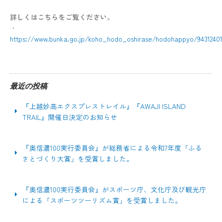
詳しくはこちらをご覧ください。
・
https://www.bunka.go.jp/koho_hodo_oshirase/hodohappyo/94312401
最近の投稿
『上越妙高エクスプレストレイル』『AWAJI ISLAND
TRAIL』開催日決定のお知らせ
『奥信濃100実行委員会』が総務省による令和7年度「ふる
さとづくり大賞」を受賞しました。
『奥信濃100実行委員会』がスポーツ庁、文化庁及び観光庁
による「スポーツツーリズム賞」を受賞しました。