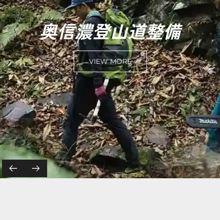
備
ALP RUNNING CL
VIEW MORE